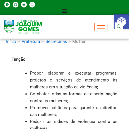
Ir
F
I
Y
H
a
n
o
u
c
s
u
g
para
e
t
t
e
Abrir 
b
a
u
-
o
o
g
b
m
o
r
e
a
k
a
i
conteúdo
m
l
-
u
n
l
o
Início
Prefeitura
Secretarias
Mulher
c
k
-
0
1
Função:
Propor, elaborar e executar programas,
projetos e serviços de atendimento às
mulheres em situação de violência;
Combater todas as formas de discriminação
contra as mulheres;
Promover políticas para garantir os direitos
das mulheres;
Reduzir os índices de violência contra as
mulheres;