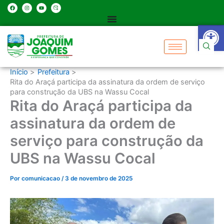
Ir
F
I
Y
H
a
n
o
u
c
s
u
g
para
e
t
t
e
Abrir 
b
a
u
-
o
o
g
b
m
o
r
e
a
k
a
i
conteúdo
m
l
-
u
n
l
o
Início
Prefeitura
c
k
Rita do Araçá participa da assinatura da ordem de serviço
-
0
para construção da UBS na Wassu Cocal
1
Rita do Araçá participa da
assinatura da ordem de
serviço para construção da
UBS na Wassu Cocal
Por
comunicacao
/
3 de novembro de 2025